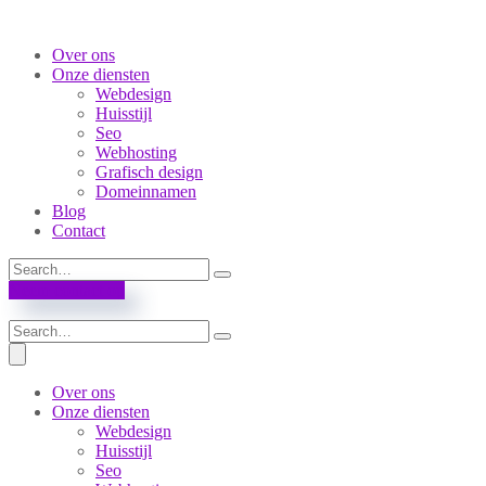
Over ons
Onze diensten
Webdesign
Huisstijl
Seo
Webhosting
Grafisch design
Domeinnamen
Blog
Contact
Neem contact op
Over ons
Onze diensten
Webdesign
Huisstijl
Seo