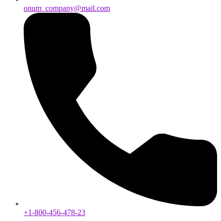
onum_company@mail.com
+1-800-456-478-23