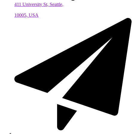
411 University St, Seattle,
10005, USA