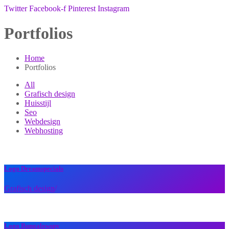
Twitter
Facebook-f
Pinterest
Instagram
Portfolios
Home
Portfolios
All
Grafisch design
Huisstijl
Seo
Webdesign
Webhosting
Logo Dreamspecials
Grafisch design
/
Logo Bungalowspy